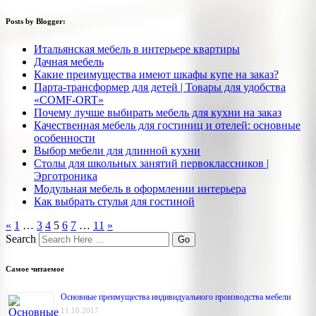
Posts by Blogger:
Итальянская мебель в интерьере квартиры
Дачная мебель
Какие преимущества имеют шкафы купе на заказ?
Парта-трансформер для детей | Товары для удобства
«COMF-ORT»
Почему лучше выбирать мебель для кухни на заказ
Качественная мебель для гостиниц и отелей: основные
особенности
Выбор мебели для длинной кухни
Столы для школьных занятий первоклассников |
Эрготроника
Модульная мебель в оформлении интерьера
Как выбрать стулья для гостиной
«
1
…
3
4
5
6
7
…
11
»
Search
Самое читаемое
Основные преимущества индивидуального производства мебели
11.10.2017