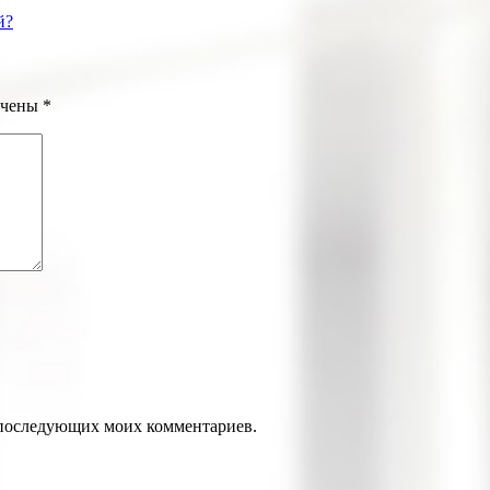
й?
ечены
*
ля последующих моих комментариев.