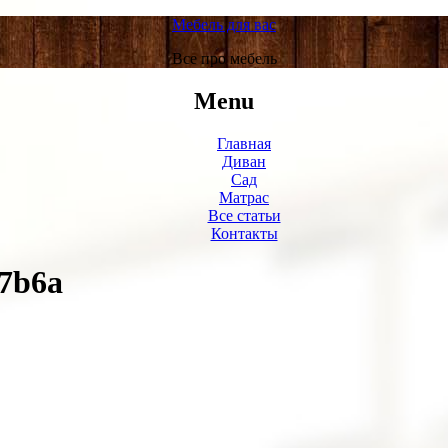
Мебель для вас
Все про мебель
Menu
Главная
Диван
Сад
Матрас
Все статьи
Контакты
97b6a