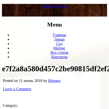
Мебель для вас
Все про мебель
Menu
Главная
Диван
Сад
Матрас
Все статьи
Контакты
e7f2a8a580d457c2be90815df2ef
Posted on 11 июня, 2018 by
Blogger
Leave a Comment
Category: