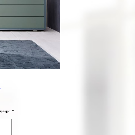
р
ечены
*