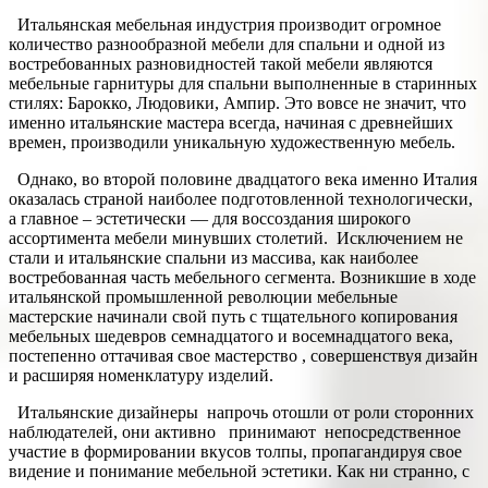
Итальянская мебельная индустрия производит огромное
количество разнообразной мебели для спальни и одной из
востребованных разновидностей такой мебели являются
мебельные гарнитуры для спальни выполненные в старинных
стилях: Барокко, Людовики, Ампир. Это вовсе не
значит, что
именно итальянские мастера всегда, начиная с древнейших
времен, производили уникальную художественную мебель.
Однако, во второй половине двадцатого века именно Италия
оказалась страной наиболее подготовленной технологически,
а главное – эстетически — для воссоздания широкого
ассортимента мебели минувших столетий. Исключением не
стали и итальянские спальни из массива, как наиболее
востребованная часть мебельного сегмента. Возникшие в ходе
итальянской промышленной революции мебельные
мастерские начинали свой путь с тщательного копирования
мебельных шедевров семнадцатого и восемнадцатого века,
постепенно оттачивая свое мастерство , совершенствуя дизайн
и расширяя номенклатуру изделий.
Итальянские дизайнеры напрочь отошли от роли сторонних
наблюдателей, они активно принимают непосредственное
участие в формировании вкусов толпы, пропагандируя свое
видение и понимание мебельной эстетики. Как ни странно, с