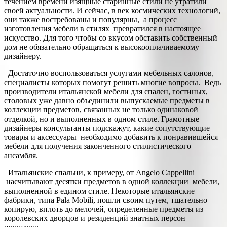
течением времени изящные старинные стили не утратили
своей актуальности. И сейчас, в век космических технологий,
они также востребованы и популярны, а процесс
изготовления мебели в стилях превратился в настоящее
искусство. Для того чтобы со вкусом обставить собственный
дом не обязательно обращаться к высокооплачиваемому
дизайнеру.
Достаточно воспользоваться услугами мебельных салонов,
специалисты которых помогут решить многие вопросы. Ведь
производители итальянской мебели для спален, гостиных,
столовых уже давно объединили выпускаемые предметы в
коллекции предметов, связанных не только одинаковой
отделкой, но и выполненных в одном стиле. Грамотные
дизайнеры консультанты подскажут, какие сопутствующие
товары и аксессуары необходимо добавить к понравившейся
мебели для получения законченного стилистического
ансамбля.
Итальянские спальни, к примеру, от Angelo Cappellini
насчитывают десятки предметов в одной коллекции мебели,
выполненной в едином стиле. Некоторые итальянские
фабрики, типа Pala Mobili, пошли своим путем, тщательно
копирую, вплоть до мелочей, определенные предметы из
королевских дворцов и резиденций знатных персон