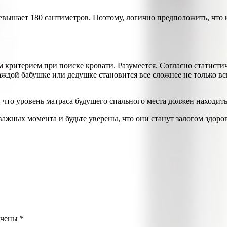
ревышает 180 сантиметров. Поэтому, логично предположить, что 
им критерием при поиске кровати. Разумеется. Согласно статис
аждой бабушке или дедушке становится все сложнее не только вск
 что уровень матраса будущего спального места должен находит
ажных момента и будьте уверены, что они станут залогом здоров
ечены
*